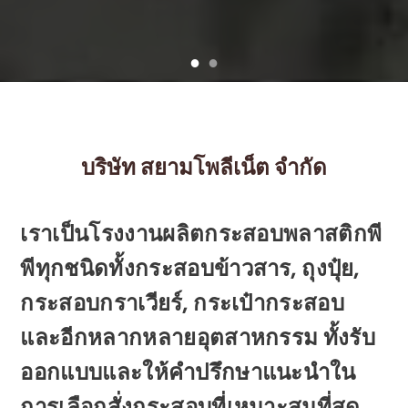
บริษัท สยามโพลีเน็ต จำกัด
เราเป็นโรงงานผลิตกระสอบพลาสติกพี
พีทุกชนิดทั้งกระสอบข้าวสาร, ถุงปุ๋ย,
กระสอบกราเวียร์, กระเป๋ากระสอบ
และอีกหลากหลายอุตสาหกรรม ทั้งรับ
ออกแบบและให้คำปรึกษาแนะนำใน
การเลือกสั่งกระสอบที่เหมาะสมที่สุด