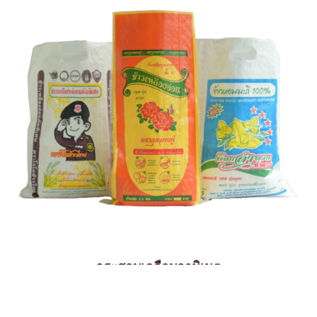
กระสอบเคลือบลามิเนต
กระสอบเคลือบลามิเนต สำหรับลดการซึมผ่านของอากาศ